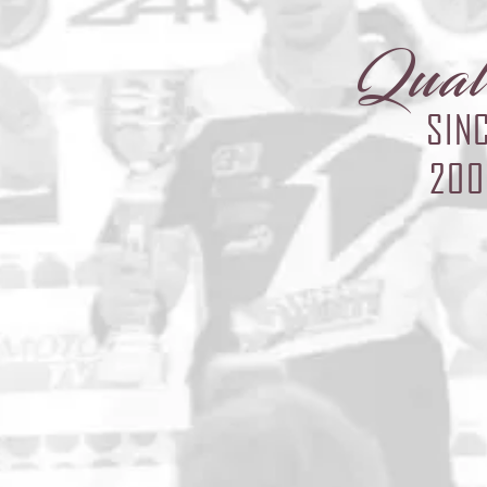
Qual
SIN
200