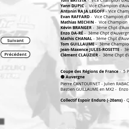
Tom BATISTA
- Vice Champion d'A
Yann DUPIC
- Vice Champion d'Au
Antonin RAJA LEGOFF
- Vice Cham
Evan RAFFARD
- Vice Champion d'
Mathias MECHIN
- Vice Champion
Kévin BRANGER
- 3ème Chpt d'Au
Enzo DA-RÉ
- 3ème Chpt d'Auverg
Mathis CHANAL
- 3ème Chpt d'Auv
Suivant
Tom GUILLAUME
- 3ème Champion
Jean-Maxence JULES-ROSETTE
- 3è
Précédent
Clément CLAUZIER
- 3ème Chpt d
Coupe des Régions de France
- 5 P
🟢 Auvergne
Pierre CANTOURNET - Julien RABA
Bastien GUILLAUME en MX2 - Enz
Collectif Espoir Enduro
(-20ans)
- 