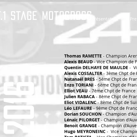
T.1 Stage Motocross
Présentation
Pre
Thomas RAMETTE
- Champion Arena
Alexis BEAUD
- Vice Champion de 
Quentin DELHAYE DE MAULDE
- V
Alexis COSSALTER
- 3ème Chpt de 
Natanaël BRES
- 5ème Chpt de Fran
2016
Enzo TORIANI
- 6ème Chpt de Fran
Elliot VEAU
- 7ème Chpt de France 
Julien RABACA
- 8ème Chpt de Fran
Eliot VIDALENC
- 8ème Chpt de Sui
Léo LEFAURE
- 9ème Chpt de Franc
Dorian SOUCHON
- Champion d'Auv
Lénaïc PILORGET
- Champion d'Auv
Benoit GRANGE
- Champion d'Auve
Hugo MEYRONEINC
- Vice Champi