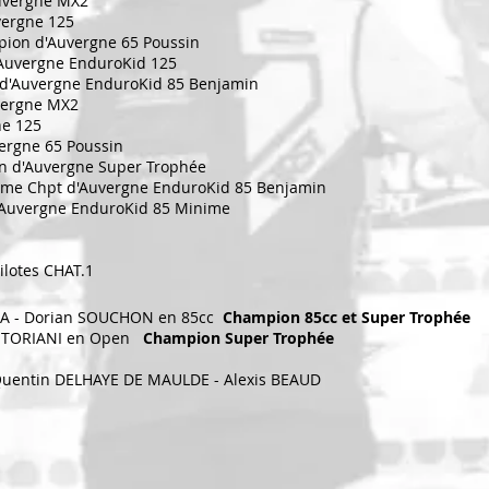
uvergne MX2
vergne 125
pion d'Auvergne 65 Poussin
Auvergne EnduroKid 125
 d'Auvergne EnduroKid 85 Benjamin
vergne MX2
ne 125
ergne 65 Poussin
 d'Auvergne Super Trophée
me Chpt d'Auvergne EnduroKid 85 Benjamin
'Auvergne EnduroKid 85 Minime
ilotes CHAT.1
CA - Dorian SOUCHON en 85cc
Champion 85cc et Super Trophée
o TORIANI en Open
Champion
Super Trophée
Quentin DELHAYE DE MAULDE - Alexis BEAUD