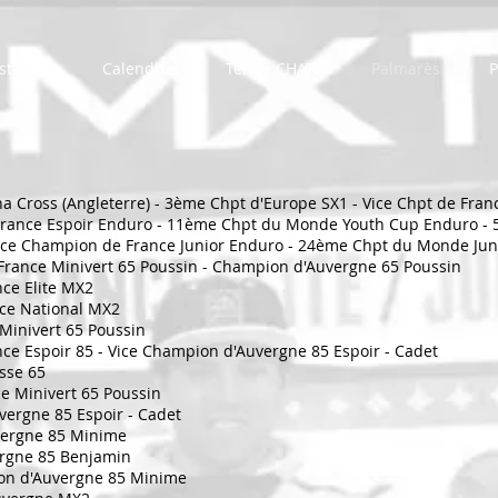
stations
Calendrier
Tenue CHAT.1
Palmarès.
P
 Cross (Angleterre) - 3ème Chpt d'Europe SX1 - Vice Chpt de Fran
France Espoir Enduro - 11ème Chpt du Monde Youth Cup Enduro - 
ice Champion de France Junior Enduro - 24ème Chpt du Monde Ju
France Minivert 65 Poussin - Champion d'Auvergne 65 Poussin
ce Elite MX2
ce National MX2
Minivert 65 Poussin
ce Espoir 85 - Vice Champion d'Auvergne 85 Espoir - Cadet
sse 65
e Minivert 65 Poussin
ergne 85 Espoir - Cadet
ergne 85 Minime
rgne 85 Benjamin
on d'Auvergne 85 Minime